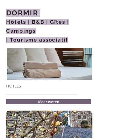
DORMIR
Hôtels
​| B&B ​| Gîtes ​|
Campings
​| Tourisme associatif
HOTELS
Meer weten