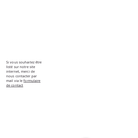
Chocolaterie
artisanale
familiale.
Si vous souhaitez être
listé sur notre site
internet, merci de
nous contacter par
mail via le
formulaire
de contact
Syndicat d'Initiative de l'Ourthe
Supérieure
Place du centre 4,
6660 Nadrin
+3284444620
Les cartes de promenades sont également